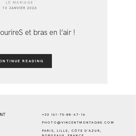
LE MARIAGE
10 JANVIER 2026
ourireS et bras en l’air !
ONTINUE READING
ENT
+33 (6)-70-88-67-16
PHOTO@VINCENTMONTAGNE.COM
PARIS, LILLE, CÔTE D'AZUR,
BORDEAUX, FRANCE